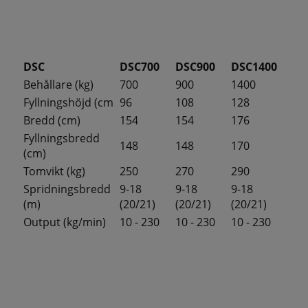
DSC
DSC700
DSC900
DSC1400
Behållare (kg)
700
900
1400
Fyllningshöjd (cm
96
108
128
Bredd (cm)
154
154
176
Fyllningsbredd
148
148
170
(cm)
Tomvikt (kg)
250
270
290
Spridningsbredd
9-18
9-18
9-18
(m)
(20/21)
(20/21)
(20/21)
Output (kg/min)
10 - 230
10 - 230
10 - 230