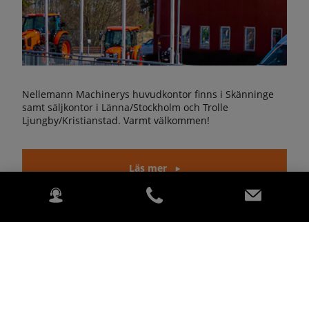
Nellemann Machinerys huvudkontor finns i Skänninge
samt säljkontor i Länna/Stockholm och Trolle
Ljungby/Kristianstad. Varmt välkommen!
Läs mer