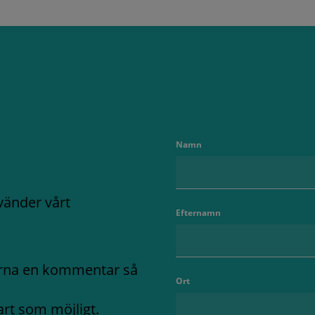
Namn
nvänder vårt
Efternamn
ärna en kommentar så
Ort
art som möjligt.