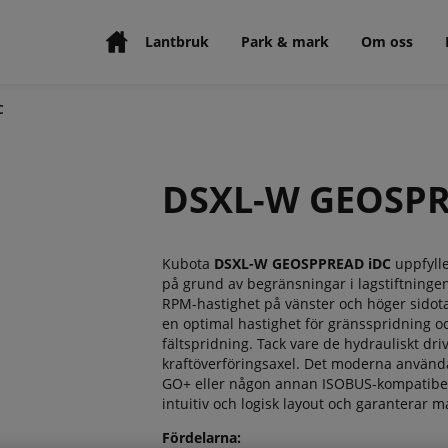
Lantbruk
Park & mark
Om oss
C
DSXL-W GEOSPR
Kubota
DSXL-W GEOSPPREAD iDC
uppfylle
på grund av begränsningar i lagstiftninge
RPM-hastighet på vänster och höger sidotall
en optimal hastighet för gränsspridning och
fältspridning. Tack vare de hydrauliskt dri
kraftöverföringsaxel. Det moderna använda
GO+ eller någon annan ISOBUS-kompatibel 
intuitiv och logisk layout och garanterar 
Fördelarna: