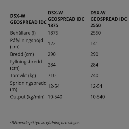
DSX-W
DSX-W
DSX-W
GEOSPREAD iDC
GEOSPREAD iDC
GEOSPREAD iDC
1875
2550
Behållare (l)
1875
2550
Påfyllningshöjd
122
141
(cm)
Bredd (cm)
290
290
Fyllningsbredd
284
284
(cm)
Tomvikt (kg)
710
740
Spridningsbredd
12-54
12-54
(m)
Output (kg/min)
10-540
10-540
*BEroende på typ av gödning och vingar.