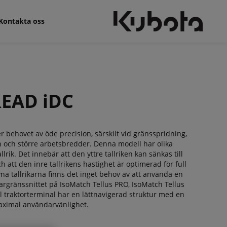
Kontakta oss
EAD iDC
r behovet av öde precision, särskilt vid gränsspridning,
n och större arbetsbredder. Denna modell har olika
rik. Det innebär att den yttre tallriken kan sänkas till
 att den inre tallrikens hastighet är optimerad för full
vna tallrikarna finns det inget behov av att använda en
rgränssnittet på IsoMatch Tellus PRO, IsoMatch Tellus
traktorterminal har en lättnavigerad struktur med en
maximal användarvänlighet.