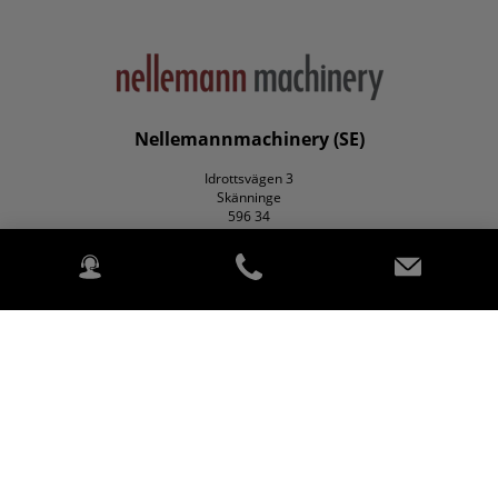
Nellemannmachinery (SE)
Idrottsvägen 3
Skänninge
596 34
Lantbruk
Park & mark
Om oss
Kontakta oss