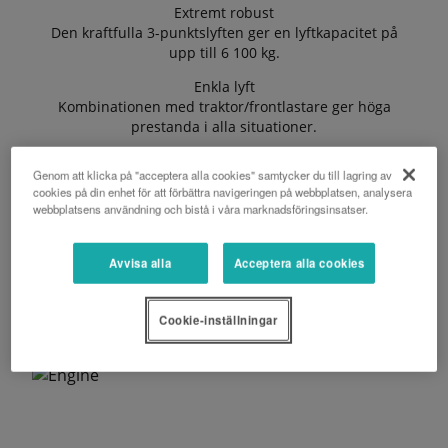
Extremt robust
Den kraftfulla 3-punktslyften ger en lyftkapacitet på
upp till 6 100 kg.
Enkla lyft
Kombinationen med traktor/frontlastare ger höga
prestanda i alla situationer.
Genom att klicka på "acceptera alla cookies" samtycker du till lagring av
cookies på din enhet för att förbättra navigeringen på webbplatsen, analysera
BEGÄR EN OFFERT
webbplatsens användning och bistå i våra marknadsföringsinsatser.
Avvisa alla
Acceptera alla cookies
M135GX-IV BROSCHYR
Cookie-inställningar