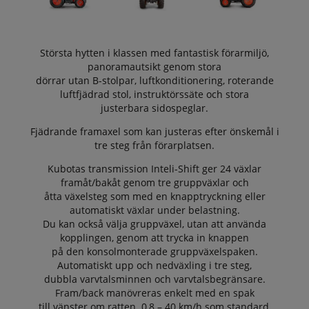
Största hytten i klassen med fantastisk förarmiljö,
panoramautsikt genom stora
dörrar utan B-stolpar, luftkonditionering, roterande
luftfjädrad stol, instruktörssäte och stora
justerbara sidospeglar.
Fjädrande framaxel som kan justeras efter önskemål i
tre steg från förarplatsen.
Kubotas transmission Inteli-Shift ger 24 växlar
framåt/bakåt genom tre gruppväxlar och
åtta växelsteg som med en knapptryckning eller
automatiskt växlar under belastning.
Du kan också välja gruppväxel, utan att använda
kopplingen, genom att trycka in knappen
på den konsolmonterade gruppväxelspaken.
Automatiskt upp och nedväxling i tre steg,
dubbla varvtalsminnen och varvtalsbegränsare.
Fram/back manövreras enkelt med en spak
till vänster om ratten. 0,8 – 40 km/h som standard,