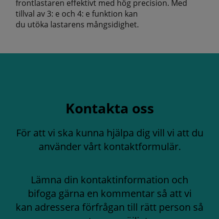
frontlastaren effektivt med hög precision. Med
tillval av 3: e och 4: e funktion kan
du utöka lastarens mångsidighet.
Kontakta oss
För att vi ska kunna hjälpa dig vill vi att du
använder vårt kontaktformulär.
Lämna din kontaktinformation och
bifoga gärna en kommentar så att vi
kan adressera förfrågan till rätt person så