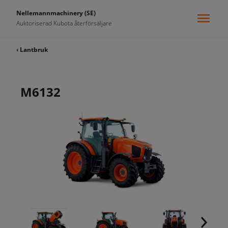
Nellemannmachinery (SE)
Auktoriserad Kubota återförsäljare
‹ Lantbruk
M6132