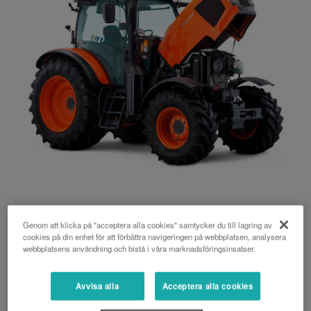
Motor
Genom att klicka på "acceptera alla cookies" samtycker du till lagring av
cookies på din enhet för att förbättra navigeringen på webbplatsen, analysera
webbplatsens användning och bistå i våra marknadsföringsinsatser.
Kubotas Steg V-motor är den mest kraftfulla
Avvisa alla
Acceptera alla cookies
4- cylindriga motorn i jordbrukssektorn.