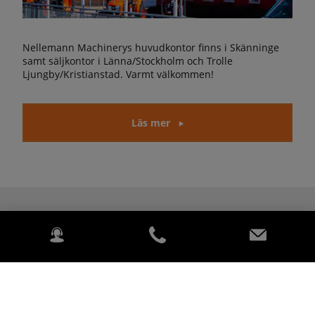
Nellemann Machinerys huvudkontor finns i Skänninge
samt säljkontor i Länna/Stockholm och Trolle
Ljungby/Kristianstad. Varmt välkommen!
Läs mer
Nellemannmachinery (SE)