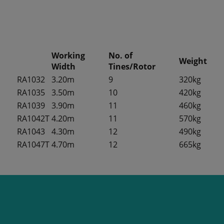
Working
No. of
Weight
Width
Tines/Rotor
RA1032
3.20m
9
320kg
RA1035
3.50m
10
420kg
RA1039
3.90m
11
460kg
RA1042T
4.20m
11
570kg
RA1043
4.30m
12
490kg
RA1047T
4.70m
12
665kg