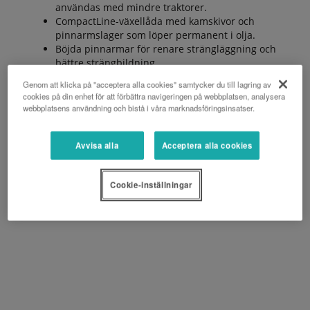
användas med mindre traktorer.
CompactLine-växellåda med kamskivor och
pinnarmslager som löper permanent i olja.
Böjda pinnarmar för renare strängläggning och
bättre strängbildning.
Ett stort antal tillval finns tillgängliga, t.ex.
Genom att klicka på "acceptera alla cookies" samtycker du till lagring av
tandemaxlar, oscillationsdämpare och ett tredje
cookies på din enhet för att förbättra navigeringen på webbplatsen, analysera
hjul.
webbplatsens användning och bistå i våra marknadsföringsinsatser.
Avvisa alla
Acceptera alla cookies
BEGÄR EN OFFERT
Cookie-inställningar
BROSCHYR