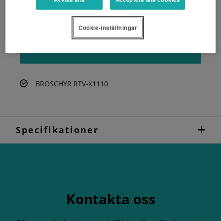
Så var du än vill åka eller vilka utmaningar du står
inför är RTV- X1110 den oslagbara följeslagaren.
Cookie-inställningar
BEGÄR EN OFFERT
BROSCHYR RTV-X1110
Specifikationer
Kontakta oss