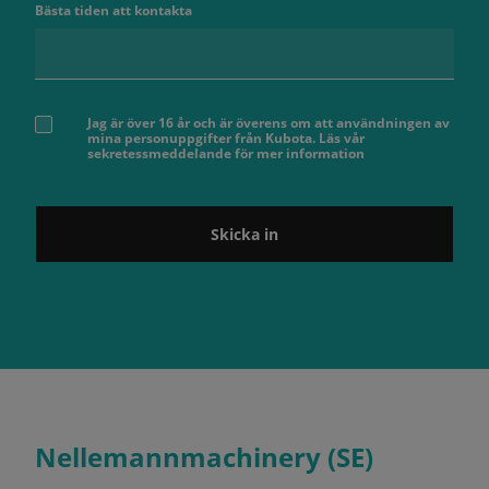
Bästa tiden att kontakta
Jag är över 16 år och är överens om att användningen av
mina personuppgifter från Kubota. Läs vår
sekretessmeddelande för mer information
Skicka in
Nellemannmachinery (SE)