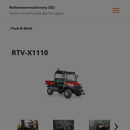
Nellemannmachinery (SE)
Auktoriserad Kubota återförsäljare
‹ Park & Mark
RTV-X1110