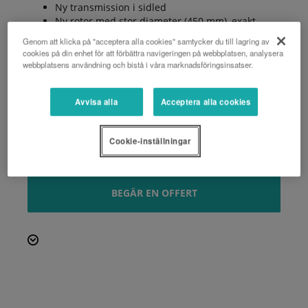
Ny transmission i sidled
Ny rotor med stor diameter (450 mm), exakt
balansering, hög rotationshastighet (1858 rpm)
Genom att klicka på "acceptera alla cookies" samtycker du till lagring av
Olika knivar kan monteras på samma rotor:
cookies på din enhet för att förbättra navigeringen på webbplatsen, analysera
universal, hammare, stenar.
webbplatsens användning och bistå i våra marknadsföringsinsatser.
Tillvalsutrustning: medar och bakre vält för
ännu bättre markföljning
Avvisa alla
Acceptera alla cookies
Motkniv och dubbelhuv för förbättrat
hackresultat och längre livslängd
Ackumulator för att förhindra skador på grund
Cookie-inställningar
av kollision med hinder
BEGÄR EN OFFERT