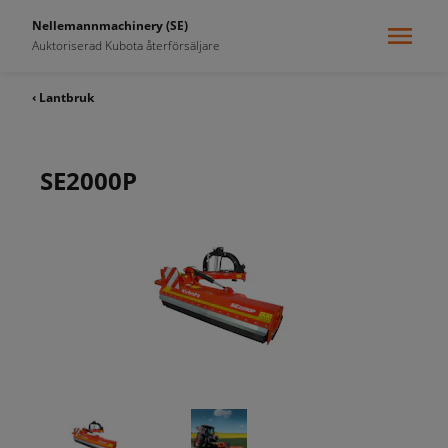
Nellemannmachinery (SE)
Auktoriserad Kubota återförsäljare
‹ Lantbruk
SE2000P