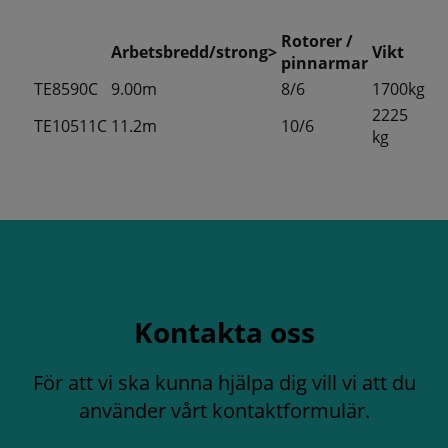
Rotorer /
Arbetsbredd/strong>
Vikt
pinnarmar
TE8590C
9.00m
8/6
1700kg
2225
TE10511C
11.2m
10/6
kg
Kontakta oss
För att vi ska kunna hjälpa dig vill vi att du
använder vårt kontaktformulär.