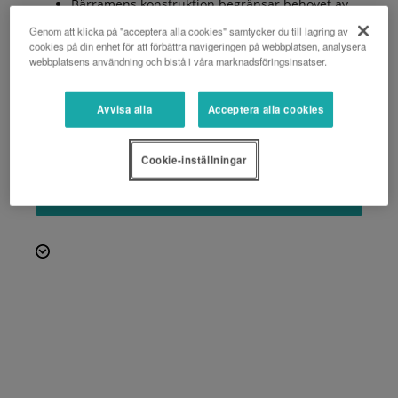
Bärramens konstruktion begränsar behovet av
traktorstorlek.
Genom att klicka på "acceptera alla cookies" samtycker du till lagring av
Hydrauliskt justerbar kantvändning via två eller
cookies på din enhet för att förbättra navigeringen på webbplatsen, analysera
tre yttre, högerställda rotorer.
webbplatsens användning och bistå i våra marknadsföringsinsatser.
6 pinnarmar per rotor för optimal uppsamling
och fördelning av materialet.
Avvisa alla
Acceptera alla cookies
Ram av lådtyp bestående av två U-profiler för
extremt solid konstruktion.
Cookie-inställningar
BEGÄR EN OFFERT