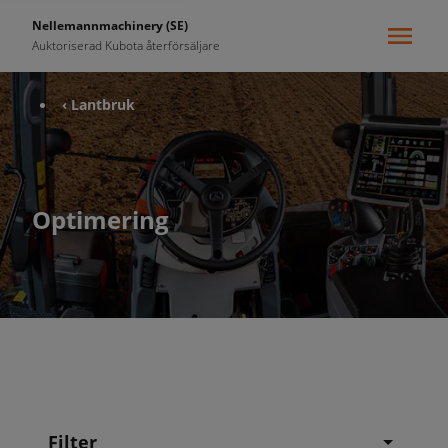
Nellemannmachinery (SE)
Auktoriserad Kubota återförsäljare
‹ Lantbruk
Optimering
Filter