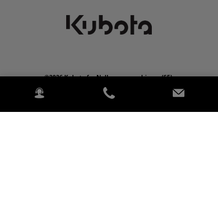
©2026 Kubota for Nellemannmachinery (SE).
2020 Kubota Tractor Corporation. Alla rättigheter förbehållna
PowerChord.
Datasekretess
Juridik