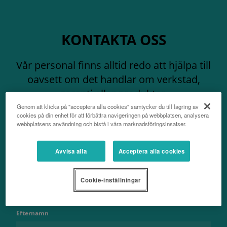
KONTAKTA OSS
Vår personal finns alltid redo att hjälpa till
oavsett om det handlar om verkstad,
garanti eller produkter.
Genom att klicka på "acceptera alla cookies" samtycker du till lagring av
cookies på din enhet för att förbättra navigeringen på webbplatsen, analysera
webbplatsens användning och bistå i våra marknadsföringsinsatser.
Avvisa alla
Acceptera alla cookies
Namn
Cookie-inställningar
Efternamn