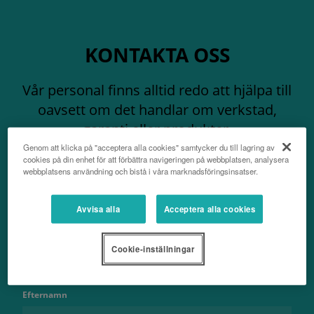
KONTAKTA OSS
Vår personal finns alltid redo att hjälpa till
oavsett om det handlar om verkstad,
garanti eller produkter.
Genom att klicka på "acceptera alla cookies" samtycker du till lagring av
cookies på din enhet för att förbättra navigeringen på webbplatsen, analysera
webbplatsens användning och bistå i våra marknadsföringsinsatser.
Avvisa alla
Acceptera alla cookies
Namn
Cookie-inställningar
Efternamn